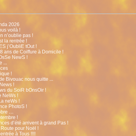
nda 2026
us voilà !
n n’oublie pas !
 la rentrée !
 j’OubliE tOut !
8 ans de Coiffure à Domicile !
rOsSe NewS !
 ...
nces
ique !
e Bivouac nous quitte ...
 News !
ws du SoiR bOnsOir !
e NeWs !
La neWs !
nce PhotoS !
obre …
tembre !
nces d’été arrivent à grand Pas !
Route pour Noël !
ntrée à Tous !!!!