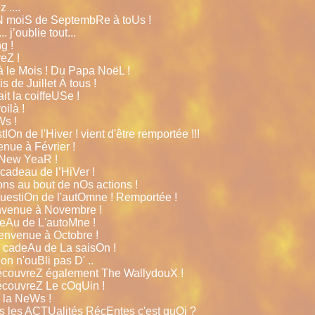
 ....
N moiS de SeptembRe à toUs !
 j’oublie tout...
g !
eZ !
à le Mois ! Du Papa NoëL !
s de Juillet À tous !
it la coiffeUSe !
ilà !
Ws !
tIOn de l'Hiver ! vient d'être remportée !!!
enue à Février !
 New YeaR !
cadeau de l’HiVer !
ns au bout de nOs actions !
uestiOn de l'autOmne ! Remportée !
nvenue à Novembre !
deAu de L'autoMne !
envenue à Octobre !
 cadeAu de La saisOn !
n n'ouBli pas D' ..
écouvreZ également The WallydouX !
écouvreZ Le cOqUin !
 la NeWs !
s les ACTUalités RécEntes c'est quOi ?