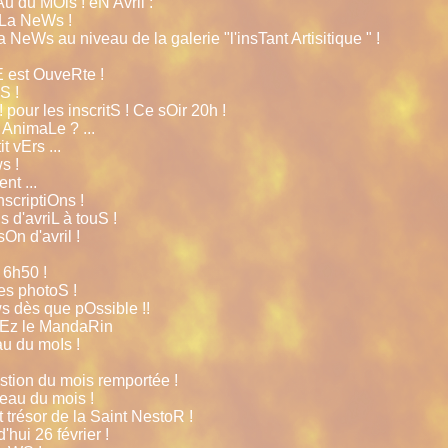
u du MOis ! eN Avril :
e La NeWs !
a NeWs au niveau de la galerie "l'insTant Artisitique " !
E est OuveRte !
S !
 pour les inscritS ! Ce sOir 20h !
e AnimaLe ? ...
t vErs ...
s !
nt ...
nscriptiOns !
 d'avriL à touS !
On d'avril !
 6h50 !
es photoS !
s dès que pOssible !!
rEz le MandaRin
u du moIs !
estion du mois remportée !
deau du mois !
t trésor de la Saint NestoR !
'hui 26 février !