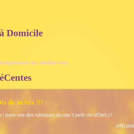
 à Domicile
 uniquement sur rendez-vous
éCentes
is de mArs !!!
o ! dans une des rubriques du site !( petit clin d'OeiL) !
infO pub