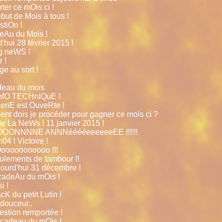
ter ce mOis ci !
but de Mois à tous !
stiOn !
deAu du Mois !
d'hui 28 février 2015 !
ig neWS !
 !
ge au sort !
adeau du mois
e infO TECHnIQuE !
leriE est OuveRte !
nt dois je procéder pour gagner ce mois ci ?
de La NeWs ! 11 janvier 2015 !
OOOOONNNNE ANNNééééeeeeeeEE !!!!!!
4 ! Victoire !
ooooooooooo !!!
lements de tambour !!
ourd'hui 31 décembre !
cadeAu du mOis !
i !
cK du petit Lutin !
douceur..
stion remportée !
 cadeau du mOis !