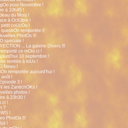
S gOo pour Novembre !
re à 10h45 !
deau du Mois !
ace à OctObre !
 petit coUcOu !
 questiOn remportée !!
uvelles PhotOs !!!
O spéciale !
ECTION ... La galerie Divers !!!
emporté ce mOis ci !
jourd'hui 10 septembre !
ne rentrée à toUs !
iG News !
iOn remportée aujourd'hui !
 août !
 Episode 3 !
ioN les ZantichOKs !
uvelles photos !
oire à 23h30 !
 ci !
in ?
neWS !
les PhotOs !!!
éjà !