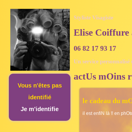
Styliste Visagiste
Elise Coiffure
06 82 17 93 17
Un service personnalisé
actUs mOins r
Vous n'êtes pas
identifié
le cadeau du mO
Je m'identifie
il est enfiN là !! en phOt