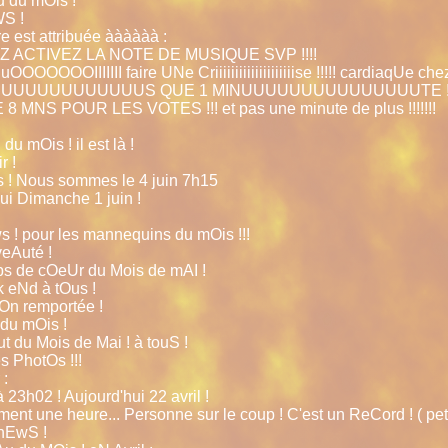
u du mOis !
WS !
re est attribuée àààààà :
LEZ ACTIVEZ LA NOTE DE MUSIQUE SVP !!!!
uOOOOOOOIIIIIII faire UNe Criiiiiiiiiiiiiiiiiiiise !!!!! cardiaqUe chez
UUUUUUUUUUUUUUUUS QUE 1 MINUUUUUUUUUUUUUUUTE !!
E 8 MNS POUR LES VOTES !!! et pas une minute de plus !!!!!!!
u mOis ! il est là !
r !
s ! Nous sommes le 4 juin 7h15
ui Dimanche 1 juin !
s ! pour les mannequins du mOis !!!
eAuté !
s de cOeUr du Mois de mAI !
 eNd à tOus !
iOn remportée !
 du mOis !
t du Mois de Mai ! à touS !
s PhotOs !!!
 :
à 23h02 ! Aujourd'hui 22 avril !
ment une heure... Personne sur le coup ! C'est un ReCord ! ( peti
 nEwS !