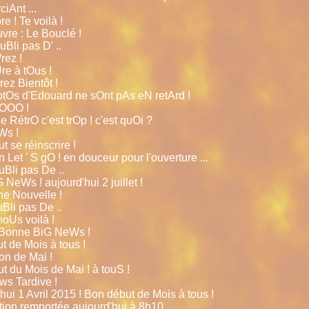
iAnt ...
 ! Te voilà !
vre : Le Bouclé !
uBli pas D' ..
rez !
Ure à tOus !
rez Bientôt !
hotOs d'Edouard ne sOnt pAs eN retArd !
oOOO !
ie RétrO c'est trOp ! c'est quOi ?
eWs !
aut se réinscrire !
un Let ' S gO ! en douceur pour l'ouverture ...
ouBli pas De ..
G NeWs ! aujourd'hui 2 juillet !
ne Nouvelle !
uBli pas De ..
noUs voilà !
a Bonne BiG NeWs !
ut de Mois à tous !
on de Mai !
t du Mois de Mai ! à touS !
ws Tardive !
hui 1 Avril 2015 ! Bon début de Mois à tous !
tion remportée aujourd'hui à 8h10