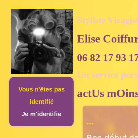
Styliste Visagis
Elise Coiffu
06 82 17 93 1
Un service per
Vous n'êtes pas
actUs mOins
identifié
Je m'identifie
...