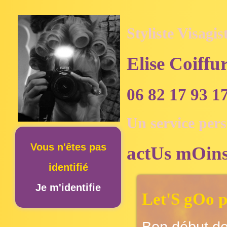
Styliste Visagis
Elise Coiffu
06 82 17 93 1
Un service per
Vous n'êtes pas
actUs mOins
identifié
Je m'identifie
Let'S gOo 