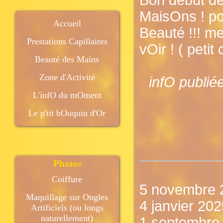
Bon début de
MaisOns ! po
Accueil
Beauté !!! me
Prestations Capillaires
vOir ! ( petit 
Beauté des Mains
Zone d'Activité
infO publié
L'infO du mOment
Le p'tit bOuquin d'Or
Photos
Coiffure
5 novembre 
Maquillage sur Ongles
4 janvier 202
Artificiels (ou longs
naturellement)
1 septembre 2