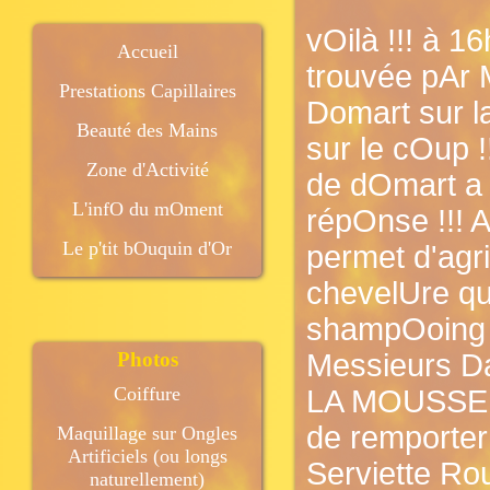
vOilà !!! à 1
Accueil
trouvée pAr M
Prestations Capillaires
Domart sur l
Beauté des Mains
sur le cOup !
Zone d'Activité
de dOmart a
L'infO du mOment
répOnse !!! A
Le p'tit bOuquin d'Or
permet d'agr
chevelUre qu
shampOoing a
Photos
Messieurs Da
Coiffure
LA MOUSSE !
de remporter
Maquillage sur Ongles
Artificiels (ou longs
Serviette Rou
naturellement)