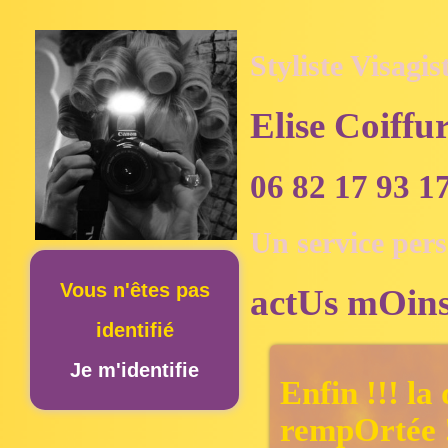
Styliste Visagis
Elise Coiffu
06 82 17 93 1
Un service per
Vous n'êtes pas
actUs mOins
identifié
Je m'identifie
Enfin !!! la
rempOrtée !